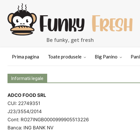
Be funky, get fresh
Prima pagina
Toate produsele
Big Panino
Pan
Informatii legale
ADCO FOOD SRL
CUI: 22749351
J23/3554/2014
Cont: RO27INGB0000999905513226
Banca: ING BANK NV